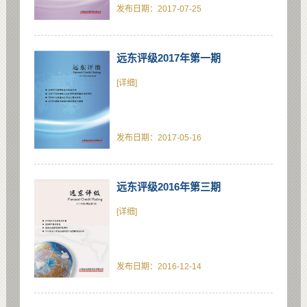
发布日期：2017-07-25
远东评级2017年第一期
[详细]
发布日期：2017-05-16
远东评级2016年第三期
[详细]
发布日期：2016-12-14